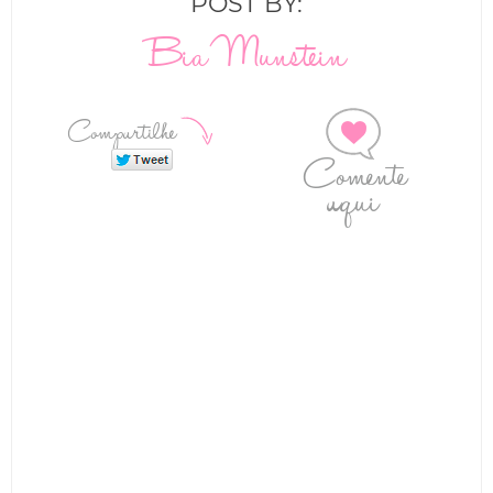
POST BY:
Bia Munstein
Compartilhe
Comente
aqui