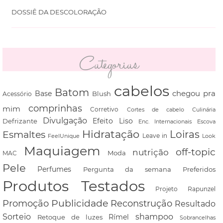
DOSSIÊ DA DESCOLORAÇÃO
Categorias
cabelos
Batom
chegou pra
Base
Blush
Acessório
comprinhas
mim
Corretivo
Cortes de cabelo
Culinária
Divulgação
Defrizante
Efeito Liso
Escova
Enc. Internacionais
Hidratação
Loiras
Esmaltes
FeelUnique
Leave in
Look
Maquiagem
off-topic
nutrição
Moda
MAC
Pele
Perfumes
Pergunta da semana
Preferidos
Produtos Testados
Projeto Rapunzel
Promoção
Publicidade
Reconstrução
Resultado
shampoo
Sorteio
Rímel
Retoque de luzes
Sobrancelhas